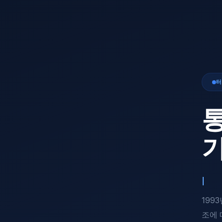
터
통
Fib
199
조에 