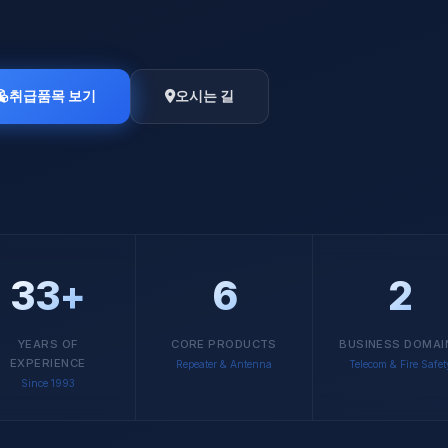
취급품목 보기
오시는 길
33+
6
2
YEARS OF
CORE PRODUCTS
BUSINESS DOMAI
EXPERIENCE
Repeater & Antenna
Telecom & Fire Safet
Since 1993